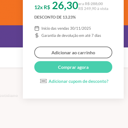
26,30
era
R$ 288,00
12x R$
R$ 249,90 à vista
DESCONTO DE 13.23%
Início das vendas 30/11/2025
Garantia de devolução em até 7 dias
Adicionar ao carrinho
Comprar agora
Adicionar cupom de desconto?
cotidiano