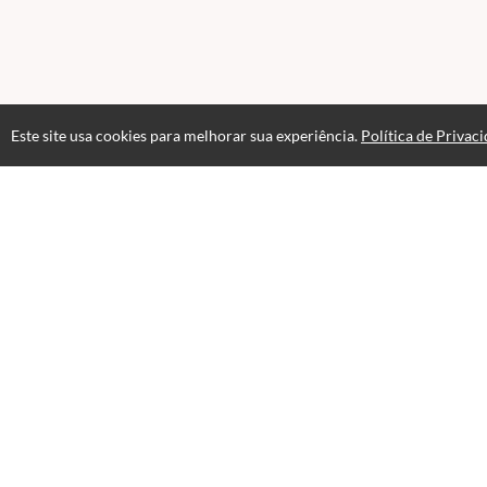
Este site usa cookies para melhorar sua experiência.
Política de Privac
Atendimento
De segunda a sexta-feira das 09h às 16h
+5511983291670
Fale Conosco
CNPJ: 34.574.031/0001-78