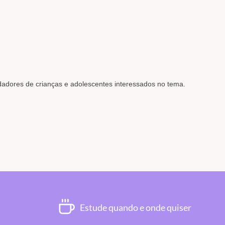
s quando necessários.
vivenciadas no cotidiano Escolar.
eiros socorros.
de atuação profissional.
uidadores de crianças e adolescentes interessados no tema.
Estude quando e onde quiser