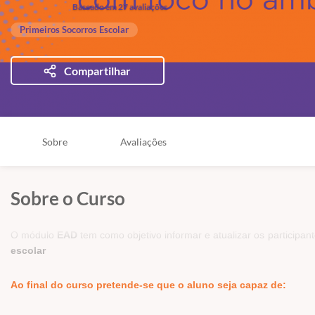
Baseado em 27 avaliações
Primeiros Socorros Escolar
Compartilhar
Sobre
Avaliações
Sobre o Curso
O módulo
EAD
tem como objetivo informar e atualizar os participa
escolar
Ao final do curso pretende-se que o aluno seja capaz de: