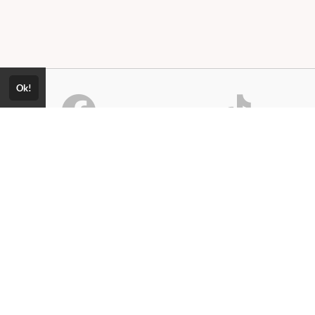
Ok!
Consultar Certificado
Consulte aqui a autenticidade do
certificado.